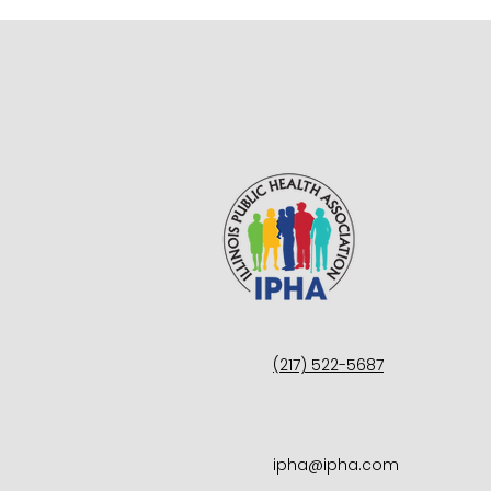
(217) 522-5687
ipha@ipha.com