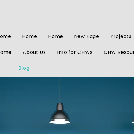
Home
Home
Home
New Page
Projects
Home
About Us
Info for CHWs
CHW Resou
Blog